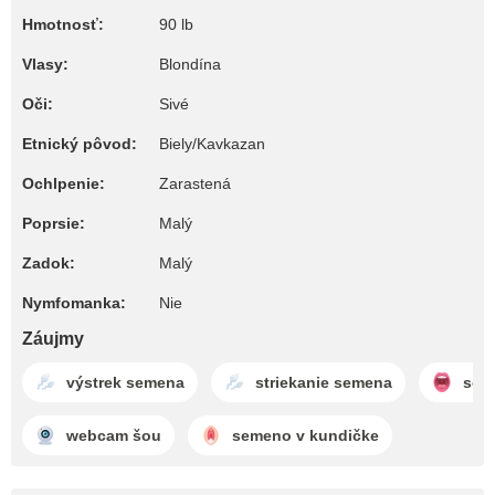
Hmotnosť:
90 lb
Vlasy:
Blondína
Oči:
Sivé
Etnický pôvod:
Biely/Kavkazan
Ochlpenie:
Zarastená
Poprsie:
Malý
Zadok:
Malý
Nymfomanka:
Nie
Záujmy
výstrek semena
striekanie semena
sem
webcam šou
semeno v kundičke