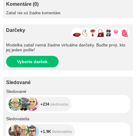
Komentáre (0)
Zatiaľ nie sú žiadne komentáre
Darčeky
Modelka zatiaľ nemá žiadne virtuálne darčeky. Buďte prvý, kto
jej jeden pošle!
Vyberte darček
Sledované
+234
Sledované
+234
sledovania
+1.9K
Sledovatelia
+1.9K
sledovatelia