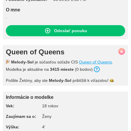
O mne
.
Odoslať ponuku
Queen of Queens
Melody-Sol
je súčasťou súťaže CIS
Queen of Queens
.
Modelka je aktuálne na
3415 mieste
(0 bodov).
Pošlite Žetóny, aby ste
Melody-Sol
priblížili k
víťazstvu!
Informácie o modelke
Vek:
18 rokov
Zaujímam sa o:
Ženy
Výška:
4'