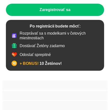
Zaregistrovať sa
Po registrácii budete môcť:
Rozprávať sa s modelkami v četových
miestnostiach
Dostávať Žetóny zadarmo
Odoslať sprepitné
+ BONUS!
10 Žetónov!
Anál
Arabky
Babes