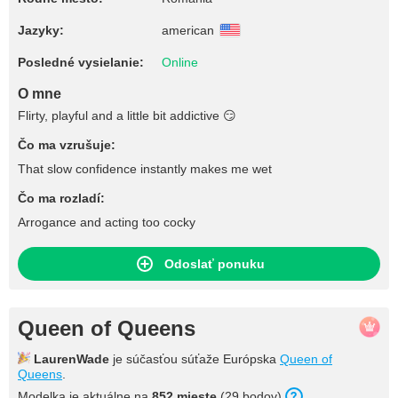
Jazyky:
american
Posledné vysielanie:
Online
O mne
Flirty, playful and a little bit addictive 😏
Čo ma vzrušuje:
That slow confidence instantly makes me wet
Čo ma rozladí:
Arrogance and acting too cocky
Odoslať ponuku
Queen of Queens
LaurenWade
je súčasťou súťaže Európska
Queen of
Queens
.
Modelka je aktuálne na
852 mieste
(29 bodov).