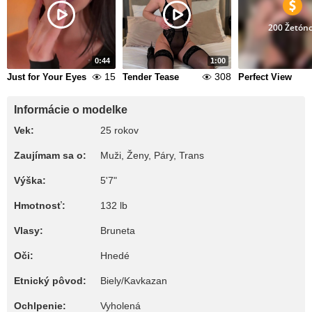
200 Žetón
0:44
1:00
15
308
Just for Your Eyes
Tender Tease
Perfect View
Informácie o modelke
Vek:
25 rokov
Zaujímam sa o:
Muži, Ženy, Páry, Trans
Výška:
5'7"
Hmotnosť:
132 lb
Vlasy:
Bruneta
Oči:
Hnedé
Etnický pôvod:
Biely/Kavkazan
Ochlpenie:
Vyholená