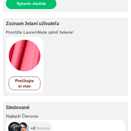
Vyberte darček
Zoznam želaní užívateľa
Pomôžte
LaurenWade
splniť želanie!
Prečítajte
si viac
Sledované
+2
Najlepší Členovia
+2
členovia