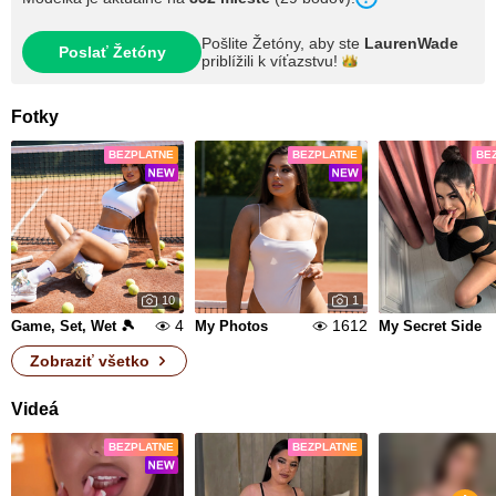
Pošlite Žetóny, aby ste
LaurenWade
Poslať Žetóny
priblížili k
víťazstvu!
Fotky
BEZPLATNE
BEZPLATNE
BE
10
1
4
1612
Game, Set, Wet 🎾
My Photos
My Secret Side
Zobraziť všetko
Videá
BEZPLATNE
BEZPLATNE