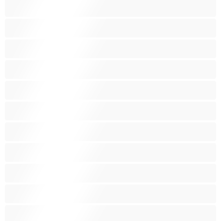
Bruneta
Chlpaté ohanbie
Dievčatá z internátu
Drobné
Fajčenie
Fetiš
Hračky
Indky
Latino
Lesbičky
Malé prsia