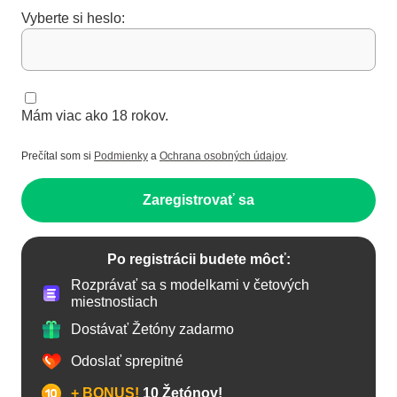
Vyberte si heslo:
Mám viac ako 18 rokov.
Prečítal som si
Podmienky
a
Ochrana osobných údajov
.
Zaregistrovať sa
Po registrácii budete môcť:
Rozprávať sa s modelkami v četových
miestnostiach
Dostávať Žetóny zadarmo
Odoslať sprepitné
+ BONUS!
10 Žetónov!