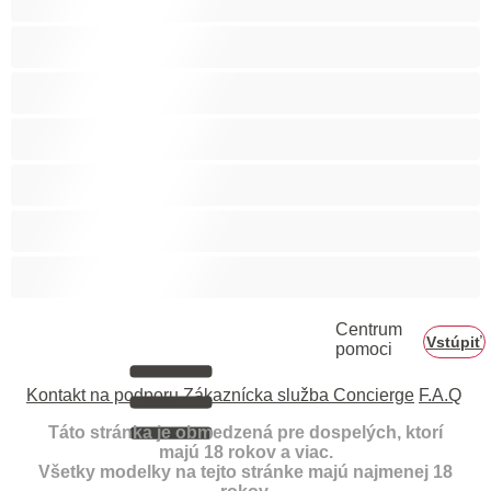
Veľký zadok
Vyspelá
Ázijec
Černošky
Červenovláska
Ženy v domácnosti
Centrum
Vstúpiť
pomoci
Kontakt na podporu
Zákaznícka služba Concierge
F.A.Q
Táto stránka je obmedzená pre dospelých, ktorí
majú 18 rokov a viac.
Všetky modelky na tejto stránke majú najmenej 18