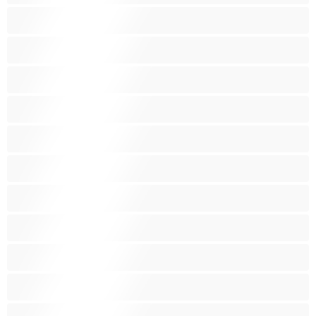
Najlepšie pre súkromné
Násť 18+
Obrovské prsia
Oholené ohanbie
Pornohviezdy
Skupinový sex
Stredné prsia
Striekanie
Svalnaté
Tehotné
Veľké prsia