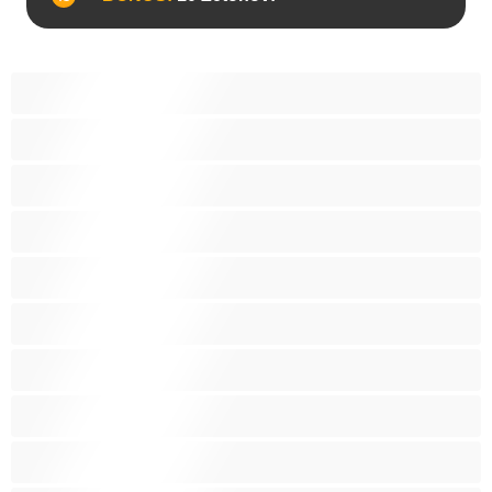
Anál
Arabky
Babes
Babičky
Bacuľky
BBW
Belošky
Blondína
Bondáž