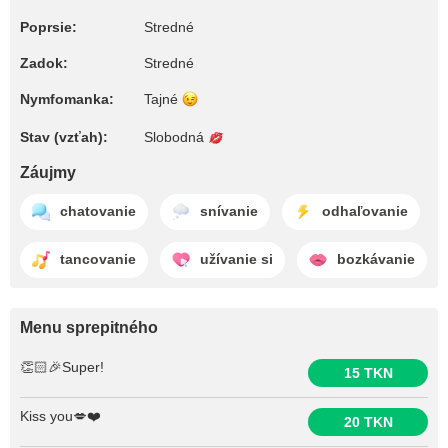
Poprsie:
Stredné
Zadok:
Stredné
Nymfomanka:
Tajné
Stav (vzťah):
Slobodná
Záujmy
chatovanie
snívanie
odhaľovanie
tancovanie
užívanie si
bozkávanie
Menu sprepitného
👏🏻🎉Super!
15 TKN
Kiss you💋❤️
20 TKN