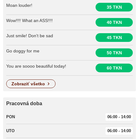
Moan louder!
35 TKN
Wow!!!! What an ASS!!!!
40 TKN
Just smile! Don't be sad
45 TKN
Go doggy for me
50 TKN
You are soooo beautiful today!
60 TKN
zobraziť všetko
Pracovná doba
PON
06:00 - 14:00
UTO
06:00 - 14:00