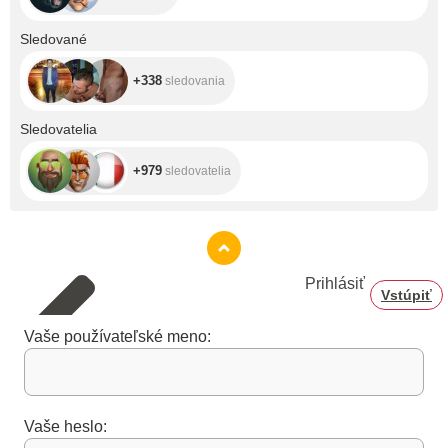
+338
Sledované
+338
sledovania
+979
Sledovatelia
+979
sledovatelia
Prihlásiť
Vstúpiť
Vaše používateľské meno:
Vaše heslo: